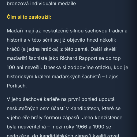
bronzová individuální medaile
Čím si to zasloužil:
Maďaři mají až neskutečně silnou šachovou tradici a
historii a v této sérii se již objevilo hned několik
hráčů (a jedna hráčka) z této země. Další skvělí
maďarští šachisté jako Richard Rapport se do top
100 ani nevešli. Dneska si zodpovíme otázku, kdo je
historickým králem maďarských šachistů – Lajos
Portisch.
V jeho šachové kariéře na první pohled upoutá
neskutečných osm účastí v Kandidátech, které se
v jeho éře hrály formou zápasů. Jeho konzistence
byla neuvěřitelná – mezi roky 1966 a 1990 se
nedokázal do kandidátských zápasů kvalifikovat