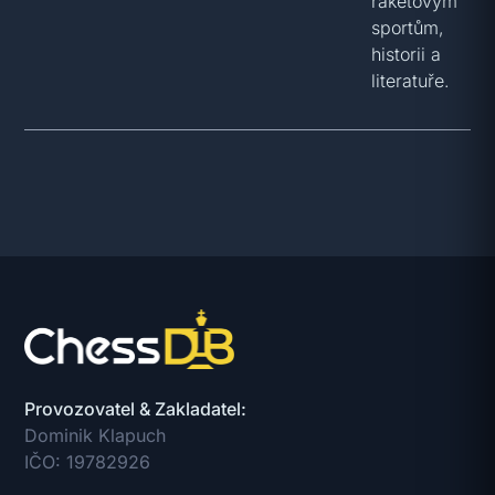
raketovým
sportům,
historii a
literatuře.
Provozovatel & Zakladatel:
Dominik Klapuch
IČO: 19782926