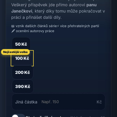
Veškerý příspěvek jde přímo autorovi
panu
Janečkovi
, který díky tomu může pokračovat v
práci a přinášet další díly.
📖 vznik dalších článků série
⚡ více přehratelných partií
🖋️ ocenění autorovy práce
50 Kč
Nejčastější volba
100 Kč
200 Kč
390 Kč
Jiná částka
Kč