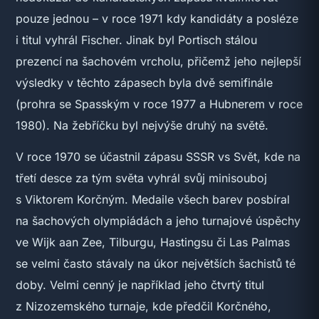
pouze jednou – v roce 1971 kdy kandidáty a posléze
i titul vyhrál Fischer. Jinak byl Portisch stálou
prezencí na šachovém vrcholu, přičemž jeho nejlepší
výsledky v těchto zápasech byla dvě semifinále
(prohra se Spasským v roce 1977 a Hubnerem v roce
1980). Na žebříčku byl nejvýše druhý na světě.
V roce 1970 se účastnil zápasu SSSR vs Svět, kde na
třetí desce za tým světa vyhrál svůj minisouboj
s Viktorem Korčným. Medaile všech barev posbíral
na šachových olympiádách a jeho turnajové úspěchy
ve Wijk aan Zee, Tilburgu, Hastingsu či Las Palmas
se velmi často stávaly na úkor největších šachistů té
doby. Velmi cenný je například jeho čtvrtý titul
z Nizozemského turnaje, kde předčil Korčného,