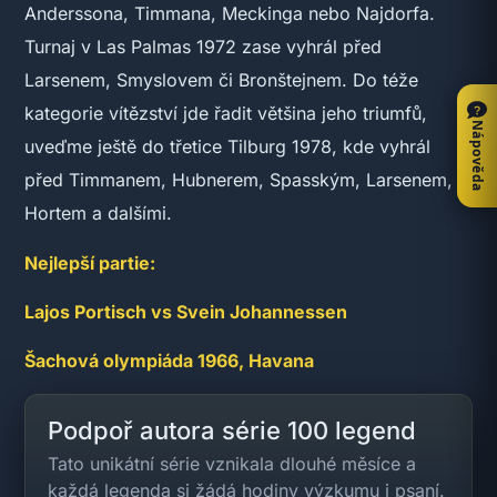
Anderssona, Timmana, Meckinga nebo Najdorfa.
Turnaj v Las Palmas 1972 zase vyhrál před
Larsenem, Smyslovem či Bronštejnem. Do téže
kategorie vítězství jde řadit většina jeho triumfů,
Nápověda
uveďme ještě do třetice Tilburg 1978, kde vyhrál
před Timmanem, Hubnerem, Spasským, Larsenem,
Hortem a dalšími.
Nejlepší partie:
Lajos Portisch vs Svein Johannessen
Šachová olympiáda 1966, Havana
Podpoř autora série 100 legend
Tato unikátní série vznikala dlouhé měsíce a
každá legenda si žádá hodiny výzkumu i psaní.