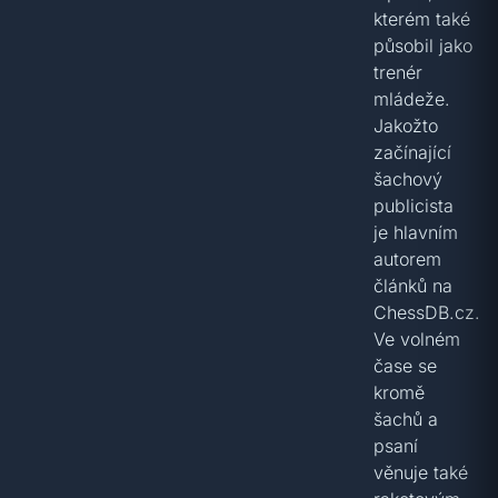
kterém také
působil jako
trenér
mládeže.
Jakožto
začínající
šachový
publicista
je hlavním
autorem
článků na
ChessDB.cz.
Ve volném
čase se
kromě
šachů a
psaní
věnuje také