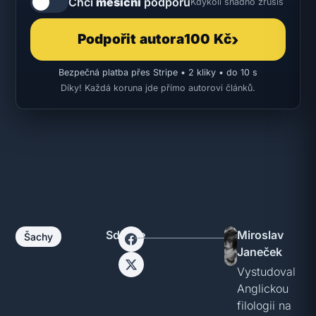
Chci
měsíční
podporu
Kdykoli snadno zrušíš
›
Podpořit autora
100 Kč
Bezpečná platba přes Stripe • 2 kliky • do 10 s
Díky! Každá koruna jde přímo autorovi článků.
Sdílejte
Miroslav
Šachy
Janeček
Vystudoval
Anglickou
filologii na