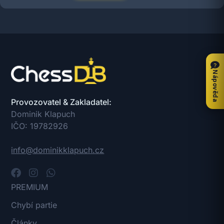
Nápověda
Provozovatel & Zakladatel:
Dominik Klapuch
IČO: 19782926
info@dominikklapuch.cz
PREMIUM
Chybí partie
Články