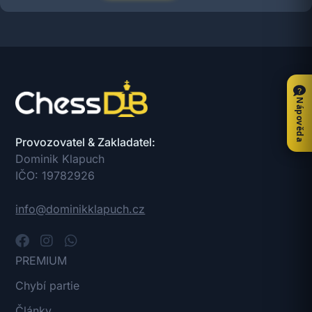
Nápověda
Provozovatel & Zakladatel:
Dominik Klapuch
IČO: 19782926
info@dominikklapuch.cz
PREMIUM
Chybí partie
Články