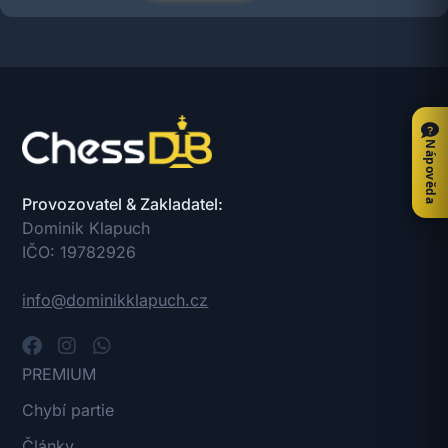
Nápověda
Provozovatel & Zakladatel:
Dominik Klapuch
IČO: 19782926
info@dominikklapuch.cz
PREMIUM
Chybí partie
Články