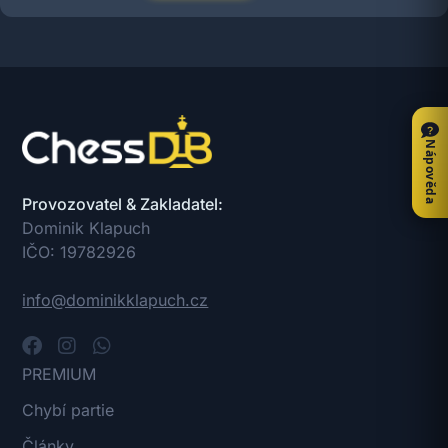
Nápověda
Provozovatel & Zakladatel:
Dominik Klapuch
IČO: 19782926
info@dominikklapuch.cz
PREMIUM
Chybí partie
Články