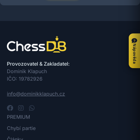
Nápověda
Provozovatel & Zakladatel:
Dominik Klapuch
IČO: 19782926
info@dominikklapuch.cz
PREMIUM
Chybí partie
Články