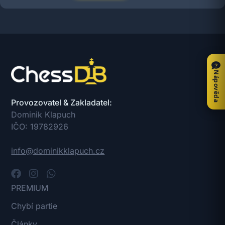
Nápověda
Provozovatel & Zakladatel:
Dominik Klapuch
IČO: 19782926
info@dominikklapuch.cz
PREMIUM
Chybí partie
Články