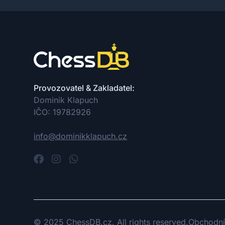
Provozovatel & Zakladatel:
Dominik Klapuch
IČO: 19782926
info@dominikklapuch.cz
© 2025 ChessDB.cz. All rights reserved.
Obchodní