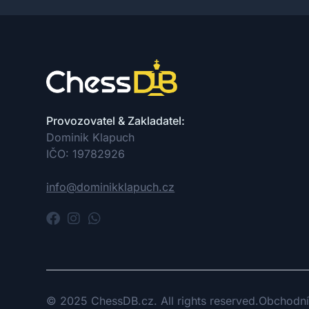
Provozovatel & Zakladatel:
Dominik Klapuch
IČO: 19782926
info@dominikklapuch.cz
© 2025 ChessDB.cz. All rights reserved.
Obchodní