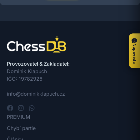
Nápověda
Provozovatel & Zakladatel:
Dominik Klapuch
IČO: 19782926
info@dominikklapuch.cz
PREMIUM
Chybí partie
Články