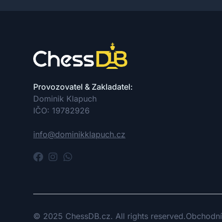
Provozovatel & Zakladatel:
Dominik Klapuch
IČO: 19782926
info@dominikklapuch.cz
© 2025 ChessDB.cz. All rights reserved.
Obchodní