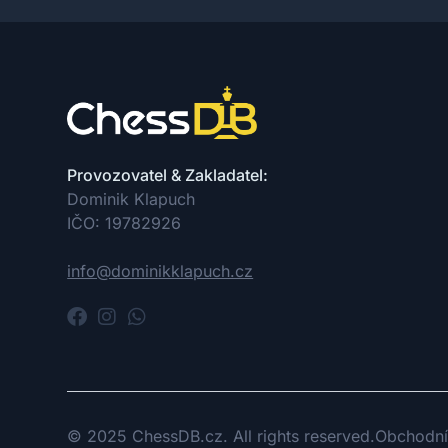
Provozovatel & Zakladatel:
Dominik Klapuch
IČO: 19782926
info@dominikklapuch.cz
© 2025 ChessDB.cz. All rights reserved.
Obchodní