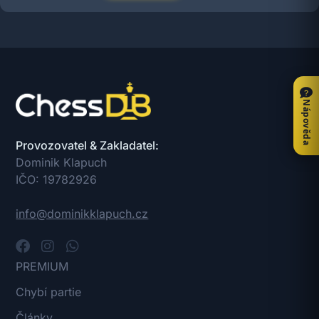
Nápověda
Provozovatel & Zakladatel:
Dominik Klapuch
IČO: 19782926
info@dominikklapuch.cz
PREMIUM
Chybí partie
Články