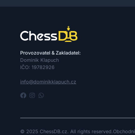
Provozovatel & Zakladatel:
Dominik Klapuch
IČO: 19782926
info@dominikklapuch.cz
© 2025 ChessDB.cz. All rights reserved.
Obchodní